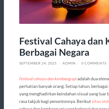
Festival Cahaya dan 
Berbagai Negara
SEPTEMBER 24, 2025
/
ADMIN
/
0 COMMENTS
Festival cahaya dan kembang api
adalah dua eleme
perhatian banyak orang. Setiap tahun, berbagai
yang menghadirkan keindahan visual yang luar
rasa takjub bagi penontonnya. Berikut
situs slo
cahaya dan kembang api yang terkenal dan penuh