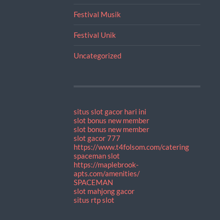
Festival Musik
Festival Unik
Uncategorized
situs slot gacor hari ini
slot bonus new member
slot bonus new member
slot gacor 777
https://www.t4folsom.com/catering
spaceman slot
https://maplebrook-
apts.com/amenities/
SPACEMAN
slot mahjong gacor
situs rtp slot