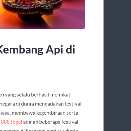
Kembang Api di
n yang selalu berhasil memikat
 negara di dunia mengadakan festival
 biasa, membawa kegembiraan serta
t 888 togel
adalah beberapa festival
 pesona di berbagai penjuru dunia.