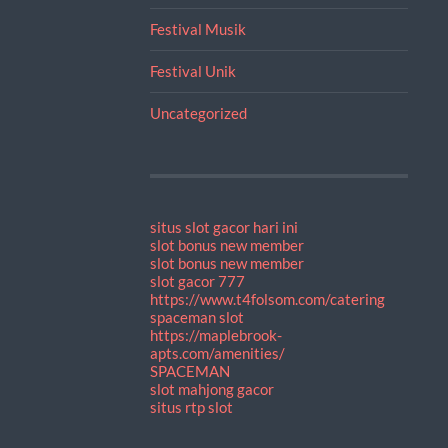
Festival Musik
Festival Unik
Uncategorized
situs slot gacor hari ini
slot bonus new member
slot bonus new member
slot gacor 777
https://www.t4folsom.com/catering
spaceman slot
https://maplebrook-
apts.com/amenities/
SPACEMAN
slot mahjong gacor
situs rtp slot