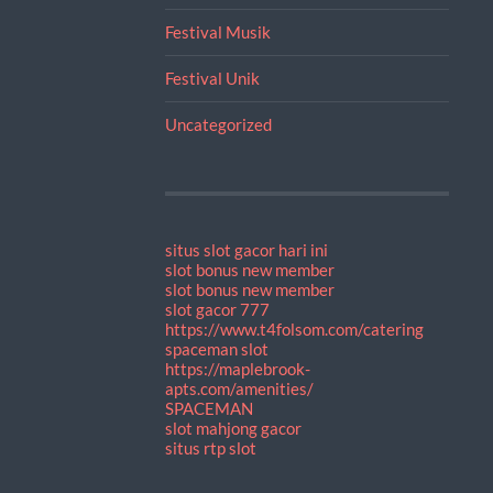
Festival Musik
Festival Unik
Uncategorized
situs slot gacor hari ini
slot bonus new member
slot bonus new member
slot gacor 777
https://www.t4folsom.com/catering
spaceman slot
https://maplebrook-
apts.com/amenities/
SPACEMAN
slot mahjong gacor
situs rtp slot